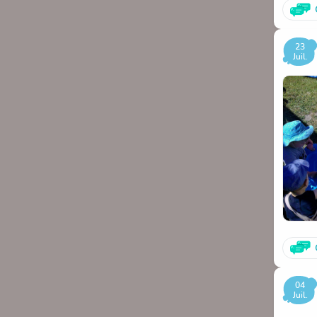
23
Juil.
04
Juil.