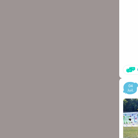
04
Juil.