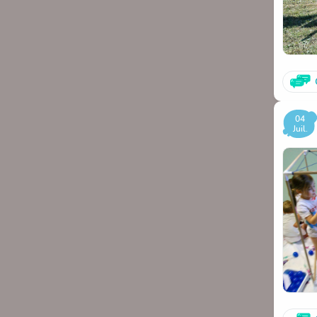
04
Juil.